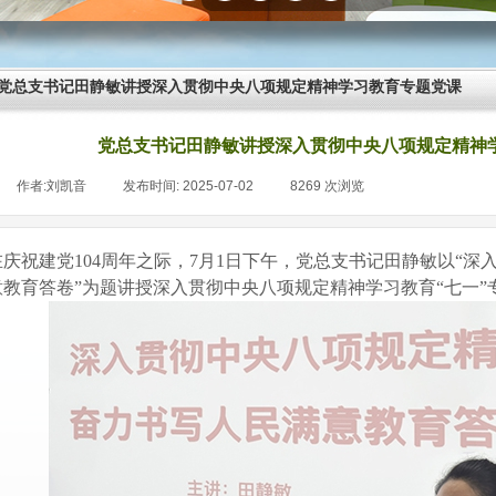
党总支书记田静敏讲授深入贯彻中央八项规定精神学习教育专题党课
党总支书记田静敏讲授深入贯彻中央八项规定精神
作者:
刘凯音
|
发布时间:
2025-07-02
|
8269
次浏览
|
在庆祝建党
104周年之际，7
月
1
日下午，
党总支书记田静敏
以
“深
意教育答卷
”
为题讲授深入贯彻中央八项规定精神学习教育
“七一