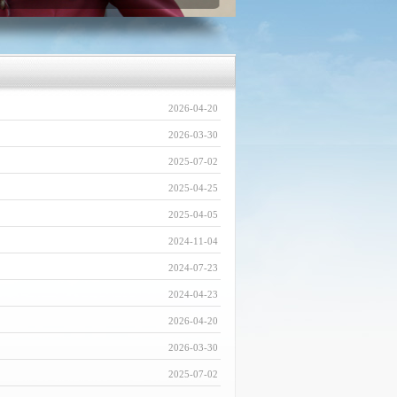
2026-04-20
2026-03-30
2025-07-02
2025-04-25
2025-04-05
2024-11-04
2024-07-23
2024-04-23
2026-04-20
2026-03-30
2025-07-02