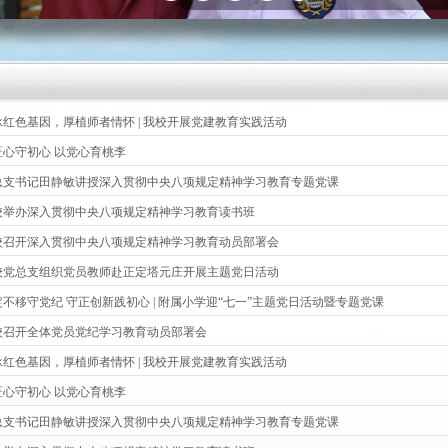
承红色基因，厚植师者情怀 | 我校开展党建教育实践活动
匠心守初心 以党心育桃李
总支书记田静敏讲授深入贯彻中央八项规定精神学习教育专题党课
校举办深入贯彻中央八项规定精神学习教育读书班
校召开深入贯彻中央八项规定精神学习教育动员部署会
校党总支组织党员教师赴正定塔元庄开展主题党日活动
定不移守党纪 守正创新践初心 | 附属小学迎“七一”主题党日活动暨专题党课
校召开全体党员党纪学习教育动员部署会
承红色基因，厚植师者情怀 | 我校开展党建教育实践活动
匠心守初心 以党心育桃李
总支书记田静敏讲授深入贯彻中央八项规定精神学习教育专题党课