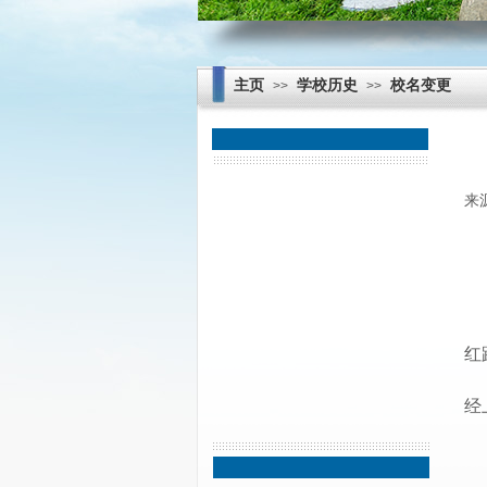
主页
学校历史
校名变更
>>
>>
办学规模
来
学制变革
历任校长
校名变更
红
校史馆
经