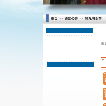
主页
通知公告
第九周食谱
>>
>>
教研活动
来
科研成果