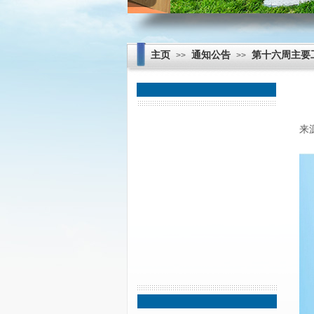
主页
通知公告
第十六周主要
>>
>>
每周升旗
来
学生天地
师德师风