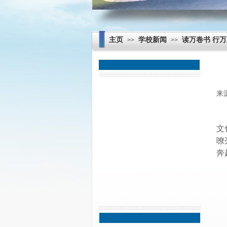
主页
学校新闻
读万卷书 行
>>
>>
每周升旗
来
学生天地
师德师风
文
嘹
奔