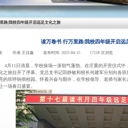
万里路|我校四年级开启远足文化之旅
读万卷书 行万里路|我校四年级开启远
源:
|
作者:
王佳鑫
|
发布时间:
2025-04-15
|
17218
次浏览
|
4月11日清晨，
学校
操场一派朝气蓬勃。在庄重的开营仪式中
化之旅拉开了序幕。党总支书记田静敏和校长何建军分别向各
班
亮的班呼响彻校园。怀着兴奋与期许，在学校领导、老师与家长
赴一场春日盛宴。