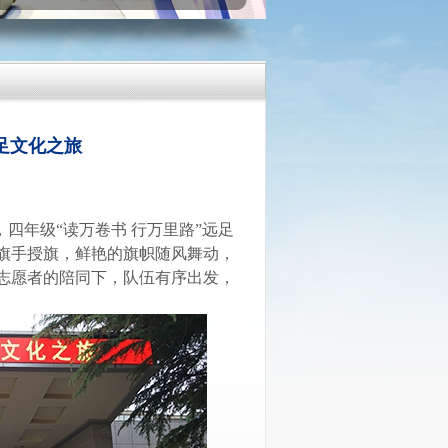
足文化之旅
，四年级
“读万卷书 行万里路”远足
旗手授旗，鲜艳的旗帜随风舞动，
志愿者的陪同下，队伍有序出发，