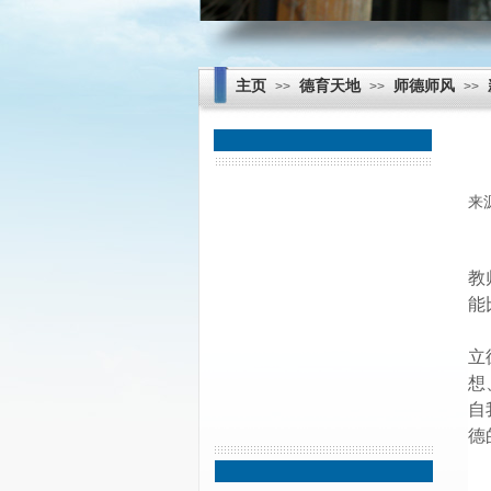
主页
德育天地
师德师风
>>
>>
>>
学校简介
来
学校领导
机构设置
教
能
校长寄语
立
校徽校歌
想
教师风采
自
德