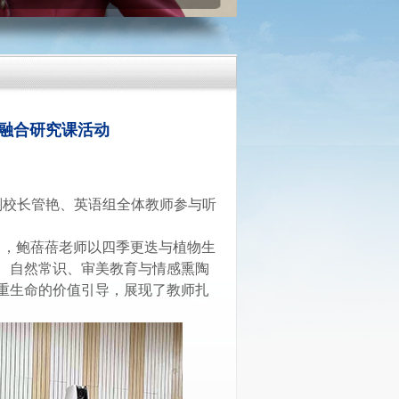
科融合研究课活动
副校长管艳
、
英语组全体教师参与听
easons》，鲍蓓蓓老师以四季
更迭
与植物生
、
自然常识、审美教育
与情感熏陶
重
生命的价值引导，
展现了
教师
扎