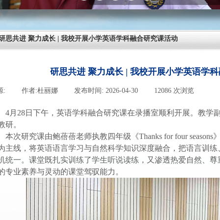
研思共进 聚力成长 | 我校开展小学英语学科融合研究课活动
研思共进 聚力成长 | 我校开展小学英语学
源:
|
作者:
杜丽娜
|
发布时间:
2026-04-30
|
12086
次浏览
|
4月28日下午，
英语学科融合研究课
在录播室顺利开展。
教学
教研。
本次研究课由
鲍蓓蓓老师执教
四年级
《
Thanks for four s
为主线，
将英语语言学习与
自然科学知识
深度融合
，
把
语言训练
机统一。课堂既扎实训练了学生听说读练，又渗透热爱
自然、尊
的
专业素养
与灵动的课堂
驾驭
能力。