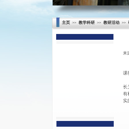
主页
教学科研
教研活动
>>
>>
>>
校园新闻
来
通知公告
课
长
有
实