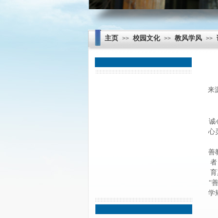
主页
校园文化
教风学风
>>
>>
>>
校训校风
来
教育理念
诚
学校愿景
心
形象定位
善
教风学风
者
育
“
学