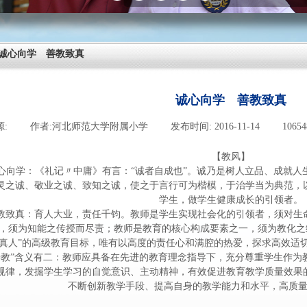
诚心向学 善教致真
诚心向学 善教致真
源:
|
作者:
河北师范大学附属小学
|
发布时间:
2016-11-14
|
1065
【教风】
心向学：《礼记〃中庸》有言：“诚者自成也”。诚乃是树人立品、成就人
灵之诚、敬业之诚、致知之诚，使之于言行可为楷模，于治学当为典范，
学生，做学生健康成长的引领者。
教致真：育人大业，责任千钧。教师是学生实现社会化的引领者，须对生
，须为知能之传授而尽责；教师是教育的核心构成要素之一，须为教化之
真人”的高级教育目标，唯有以高度的责任心和满腔的热爱，探求高效适
善教”含义有二：教师应具备在先进的教育理念指导下，充分尊重学生作为
规律，发掘学生学习的自觉意识、主动精神，有效促进教育教学质量效果
不断创新教学手段、提高自身的教学能力和水平，高质